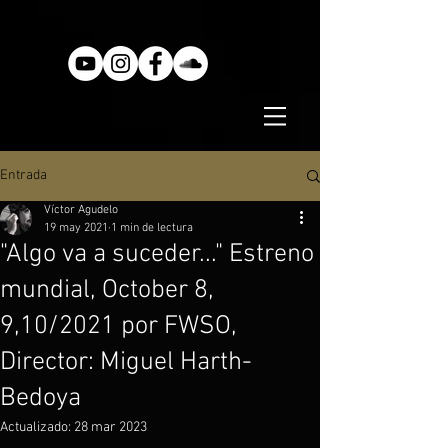
Entrada
Víctor Agudelo
19 may 2021
1 min de lectura
"Algo va a suceder..." Estreno
mundial, October 8,
9,10/2021 por FWSO,
Director: Miguel Harth-
Bedoya
Actualizado:
28 mar 2023