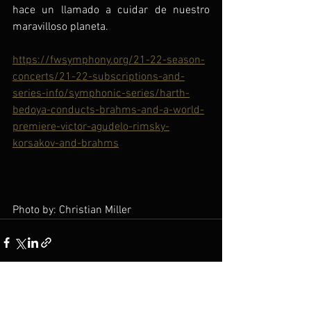
hace un llamado a cuidar de nuestro 
maravilloso planeta.
https://fwsymphony.org/21-22-season-
concerts/21-22-subscriptions-and-
series-info/symphonic-series/harth-
bedoya-conducts-brahms-and-a-world-
premiere-victor-agudelo-rimsky-
korsakov-and-brahms
Photo by: Christian Miller