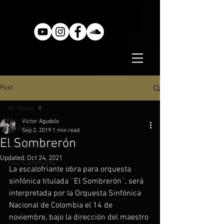
Post
All Posts
Víctor Agudelo
All Posts
Sep 2, 2019
1 min read
El Sombrerón
Getting Started
Updated:
Oct 24, 2021
Your Community
La escalofriante obra para orquesta 
sinfónica titulada ¨El Sombrerón¨, será 
interpretada por la Orquesta Sinfónica 
Nacional de Colombia el 14 de 
noviembre, bajo la dirección del maestro 